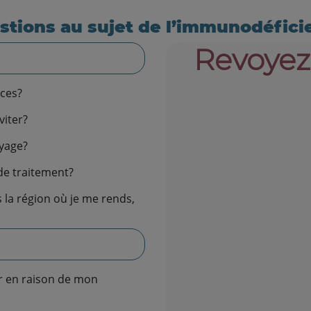
stions au sujet de l’immunodéfici
Revoyez
nces?
viter?
oyage?
de traitement?