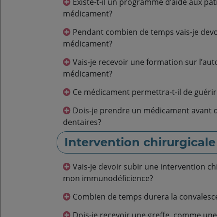
Existe-t-il un programme d’aide aux patients associé à mon
médicament?
Pendant combien de temps vais-je devoir prendre ce
médicament?
Vais-je recevoir une formation sur l’auto-injection du
médicament?
Ce médicament permettra-t-il de guér
Dois-je prendre un médicament avant de recevoir des soins
dentaires?
Intervention chirurgicale
Vais-je devoir subir une intervention chirurgicale pour traiter
mon immunodéficience?
Combien de temps durera la convalesc
Dois-je recevoir une greffe, comme une greffe de moelle osseuse