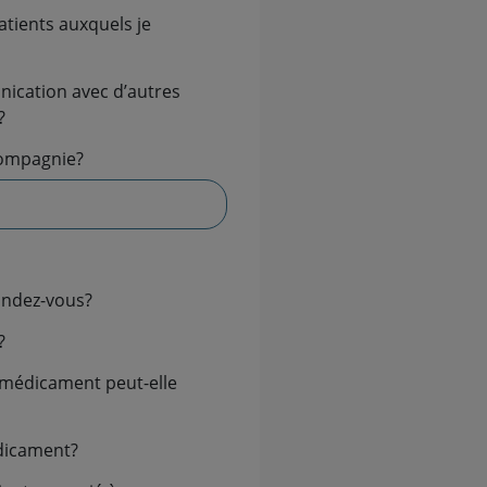
?
compagnie?
ndez-vous?
?
édicament?